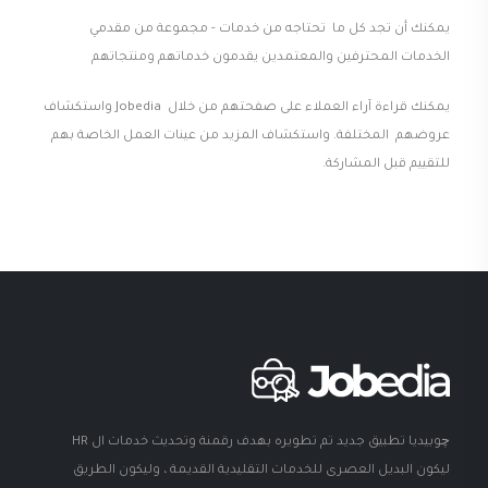
يمكنك أن تجد كل ما تحتاجه من خدمات - مجموعة من مقدمي
الخدمات المحترفين والمعتمدين يقدمون خدماتهم ومنتجاتهم
يمكنك قراءة آراء العملاء على صفحتهم من خلال Jobedia واستكشاف
عروضهم المختلفة. واستكشاف المزيد من عينات العمل الخاصة بهم
للتقييم قبل المشاركة.
چوبيديا تطبيق جديد تم تطويره بهدف رقمنة وتحديث خدمات ال HR
ليكون البديل العصرى للخدمات التقليدية القديمة ، وليكون الطريق