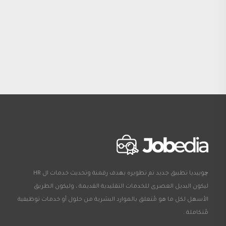
چوبيديا تطبيق جديد تم تطويره بهدف رقمنة وتحديث خدمات ال HR
ليكون البديل العصرى للخدمات التقليدية القديمة ، وليكون الطريق
الأسهل لكل ما هو مُتعلق بالموارد البشرية من حلول أو خدمات توظيفية
مُتكاملة .