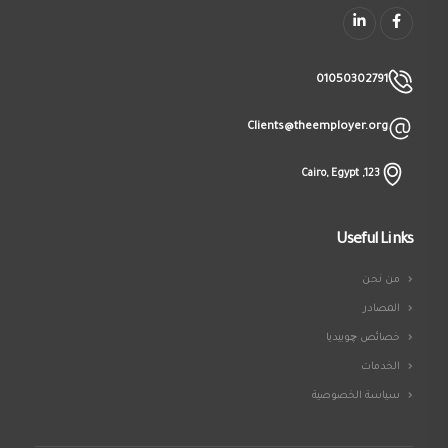
01050302791
Clients@theemployer.org
123, Cairo, Egypt
Useful Links
من نحن
المصادر
خصائص چوبيديا
الخدمات
سياسة الخصوصية